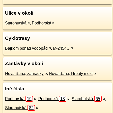
Ulice v okolí
Starohutská
¤
,
Podhorská
¤
Cyklotrasy
Bajkom ponad vodopád
¤
,
M-2454C
¤
Zastávky v okolí
Nová Baňa, záhradky
¤
,
Nová Baňa, Hrbatý most
¤
Iné čísla
Podhorská
19
¤
,
Podhorská
13
¤
,
Starohutská
65
¤
,
Starohutská
82
¤