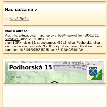
Nachádza sa v
Nová Baňa
Viac o adrese
Viac info:
aktualizovať mapu
,
uprav v JOSM (pokročilé)
,
-59091791
,
Súradnice:
48°25'29"N
,
18°36'36"E
stiahni GPX
, cislo: 15, streetnumber: 459 15, ulica: Podhorská, ulica
asci: podhorska, postcode: 968 01, city: Nová Baňa, oblast asci: nova
bana, lon: 18.610120758345985, lat: 48.42484025101234,