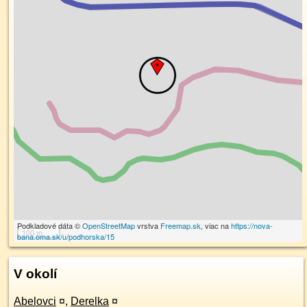
Podkladové dáta ©
OpenStreetMap
vrstva
Freemap.sk
, viac na
https://nova-
100 m
bana.oma.sk/u/podhorska/15
V okolí
Abelovci
¤
,
Derelka
¤