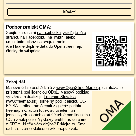
Podpor projekt OMA:
Spojte sa s nami
na facebooku
,
zdieľajte túto
stránku na Facebooku
,
na Twittri
, alebo
umiestnite odkaz na svoju stránku.
Ale hlavne doplňte dáta do Openstreetmap,
články do wikipédie, ...
Zdroj dát
Mapové údaje pochádzajú z
www.OpenStreetMap.org
, databáza je
prístupná pod licenciou
ODbL
.
Mapový podklad
vytvára a aktualizuje
Freemap Slovakia
(www.freemap.sk)
, šíriteľný pod licenciou CC-
BY-SA. Fotky sme čerpali z galérie portálu
freemap.sk, autori fotiek sú uvedení pri
jednotlivých fotkách a sú šíriteľné pod licenciou
CC a z wikipédie. Výškový profil trás čerpáme
z
SRTM
. Niečo vám chýba?
Pridajte to
. Sme
radi, že tvoríte slobodnú wiki mapu sveta.