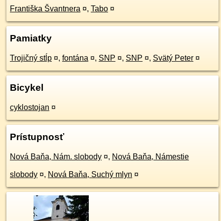
Františka Švantnera
¤
,
Tabo
¤
Pamiatky
Trojičný stĺp
¤
,
fontána
¤
,
SNP
¤
,
SNP
¤
,
Svätý Peter
¤
Bicykel
cyklostojan
¤
Prístupnosť
Nová Baňa, Nám. slobody
¤
,
Nová Baňa, Námestie
slobody
¤
,
Nová Baňa, Suchý mlyn
¤