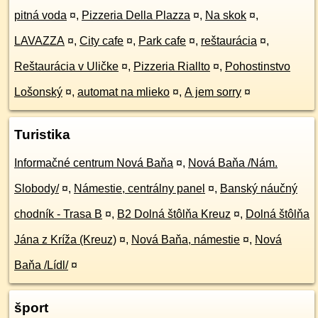
pitná voda
¤
,
Pizzeria Della Plazza
¤
,
Na skok
¤
,
LAVAZZA
¤
,
City cafe
¤
,
Park cafe
¤
,
reštaurácia
¤
,
Reštaurácia v Uličke
¤
,
Pizzeria Riallto
¤
,
Pohostinstvo
Lošonský
¤
,
automat na mlieko
¤
,
A jem sorry
¤
Turistika
Informačné centrum Nová Baňa
¤
,
Nová Baňa /Nám.
Slobody/
¤
,
Námestie, centrálny panel
¤
,
Banský náučný
chodník - Trasa B
¤
,
B2 Dolná štôlňa Kreuz
¤
,
Dolná štôlňa
Jána z Kríža (Kreuz)
¤
,
Nová Baňa, námestie
¤
,
Nová
Baňa /Lídl/
¤
šport