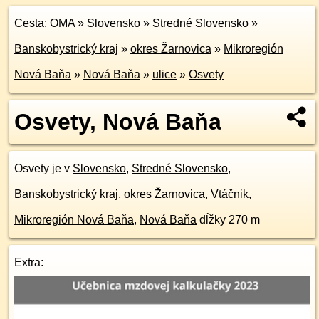
Cesta:
OMA
»
Slovensko
»
Stredné Slovensko
»
Banskobystrický kraj
»
okres Žarnovica
»
Mikroregión
Nová Baňa
»
Nová Baňa
»
ulice
»
Osvety
Osvety, Nová Baňa
Osvety je v
Slovensko
,
Stredné Slovensko
,
Banskobystrický kraj
,
okres Žarnovica
,
Vtáčnik
,
Mikroregión Nová Baňa
,
Nová Baňa
dĺžky 270 m
Extra: