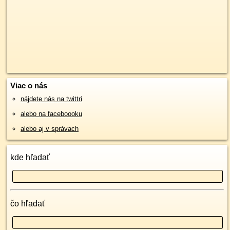
Viac o nás
nájdete nás na twittri
alebo na faceboooku
alebo aj v správach
kde hľadať
čo hľadať