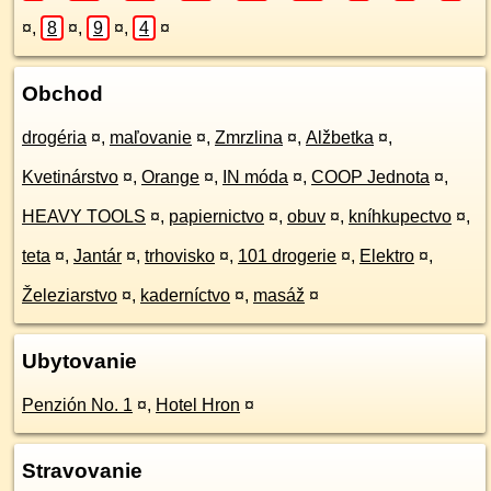
¤
,
8
¤
,
9
¤
,
4
¤
Obchod
drogéria
¤
,
maľovanie
¤
,
Zmrzlina
¤
,
Alžbetka
¤
,
Kvetinárstvo
¤
,
Orange
¤
,
IN móda
¤
,
COOP Jednota
¤
,
HEAVY TOOLS
¤
,
papiernictvo
¤
,
obuv
¤
,
kníhkupectvo
¤
,
teta
¤
,
Jantár
¤
,
trhovisko
¤
,
101 drogerie
¤
,
Elektro
¤
,
Železiarstvo
¤
,
kaderníctvo
¤
,
masáž
¤
Ubytovanie
Penzión No. 1
¤
,
Hotel Hron
¤
Stravovanie