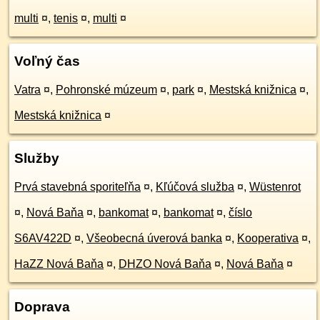
multi
¤
,
tenis
¤
,
multi
¤
Voľný čas
Vatra
¤
,
Pohronské múzeum
¤
,
park
¤
,
Mestská knižnica
¤
,
Mestská knižnica
¤
Služby
Prvá stavebná sporiteľňa
¤
,
Kľúčová služba
¤
,
Wüstenrot
¤
,
Nová Baňa
¤
,
bankomat
¤
,
bankomat
¤
,
číslo
S6AV422D
¤
,
Všeobecná úverová banka
¤
,
Kooperativa
¤
,
HaZZ Nová Baňa
¤
,
DHZO Nová Baňa
¤
,
Nová Baňa
¤
Doprava