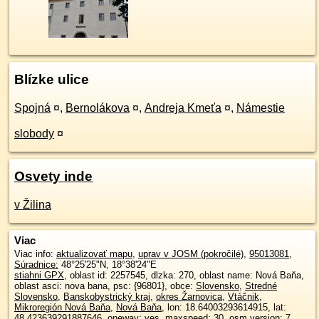
Blízke ulice
Spojná
¤
,
Bernolákova
¤
,
Andreja Kmeťa
¤
,
Námestie
slobody
¤
Osvety inde
v Žilina
Viac
Viac info:
aktualizovať mapu
,
uprav v JOSM (pokročilé)
,
95013081
,
Súradnice:
48°25'25"N
,
18°38'24"E
stiahni GPX
, oblast id: 2257545, dlzka: 270, oblast name: Nová Baňa,
oblast asci: nova bana, psc: {96801}, obce:
Slovensko
,
Stredné
Slovensko
,
Banskobystrický kraj
,
okres Žarnovica
,
Vtáčnik
,
Mikroregión Nová Baňa
,
Nová Baňa
, lon: 18.64003293614915, lat:
48.423639291887646, oneway: yes, maxspeed: 30, osm version: 7,