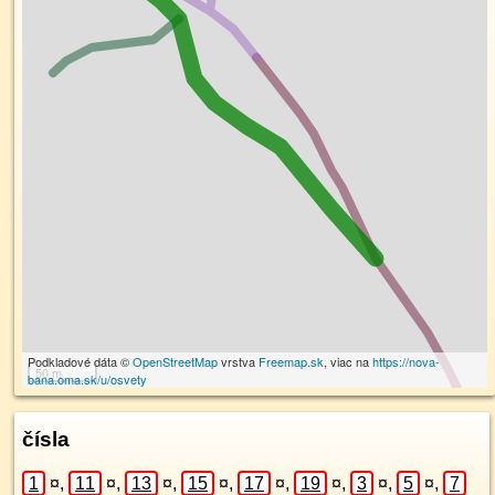
Podkladové dáta ©
OpenStreetMap
vrstva
Freemap.sk
, viac na
https://nova-
50 m
bana.oma.sk/u/osvety
čísla
1
¤
,
11
¤
,
13
¤
,
15
¤
,
17
¤
,
19
¤
,
3
¤
,
5
¤
,
7